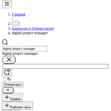
Главная
/
/
...
вакансии в Оленегорске
/
digital project manager
digital project manager
Оленегорск
График
Рабочие часы