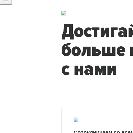
Достига
больше 
с нами
Сотрудничаем со все