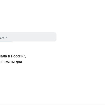
цсети
ала в России*,
 форматы для