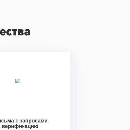
ества
исьма с запросами
а верификацию