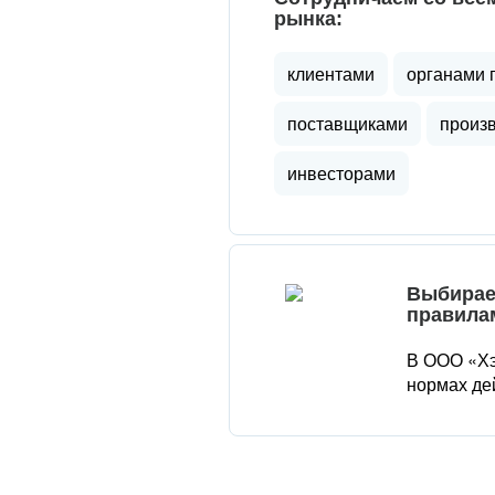
рынка:
клиентами
органами 
поставщиками
произ
инвесторами
Выбирае
правила
В ООО «Хэ
нормах де