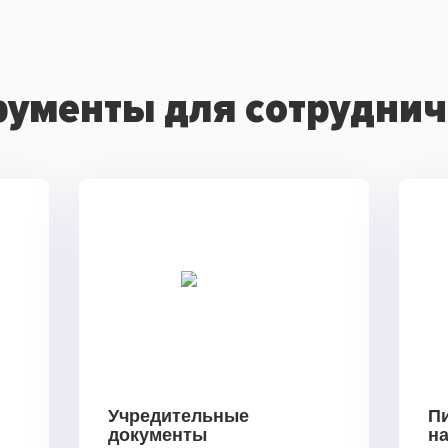
рументы для сотруднич
Учредительные
П
документы
н