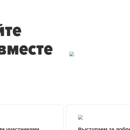
йте
вместе
ми участниками
Выступаем за добр