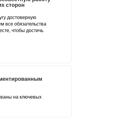
их сторон
угу достоверную
м все обязательства
сте, чтобы достичь
аментированным
ованы на ключевых