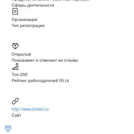
Сферы деятельности
Организация
Забота
Тип регистрации
и поддержка
Мы ценим мнение наших сотрудников и создаём
Открытый
комфортные условия для работы, независимо
Показывает и отвечает на отзывы
от их должности и местонахождения.
Мы поддерживаем наших коллег в трудных
ситуациях, а в случае переезда в другой город
Топ-200
помогаем найти им подходящее рабочее место
Рейтинг работодателей hh.ru
внутри компании с учётом их предпочтений.
http://www.bristol.ru
Сайт